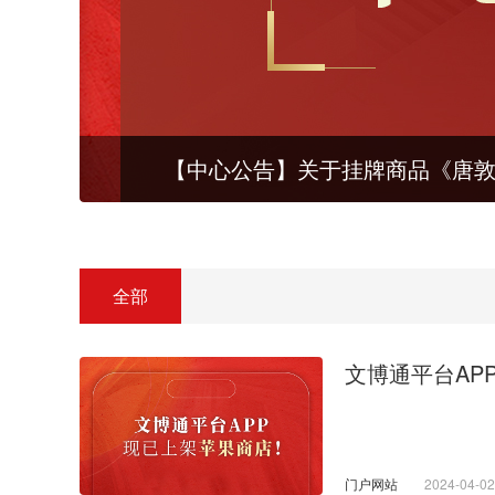
【中心公告】关于挂牌商品《唐敦煌
全部
文博通平台AP
门户网站
2024-04-02