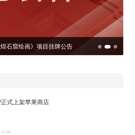
石窟绘画》项目挂牌公告
P正式上架苹果商店
 17:19