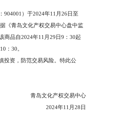
：
904001
）于
2024
年
11
月
26
日至
据《青岛文化产权交易中心盘中监
该商品自
2024
年
11
月
29
日
9
：
30
起
10
：
30
。
慎投资，防范交易风险。特此公
青岛文化产权交易中心
2024
年
11
月
28
日