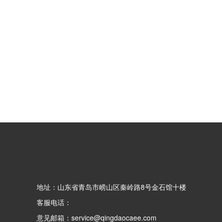
地址：山东省青岛市崂山区秦岭路8号金石馆十楼
客服电话：
意见邮箱：service@qingdaocaee.com