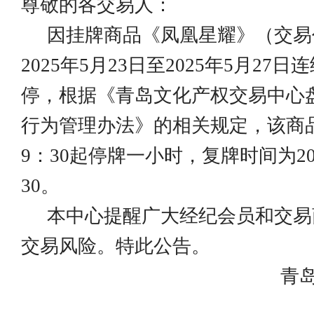
尊敬的各交易人：
因挂牌商品《凤凰星耀》（交易
2025
年
5
月
23
日至
2025
年
5
月
27
日连
停，根据《青岛文化产权交易中心
行为管理办法》的相关规定，该商
9
：
30
起停牌一小时，复牌时间为
2
30
。
本中心提醒广大经纪会员和交易
交易风险。特此公告。
青