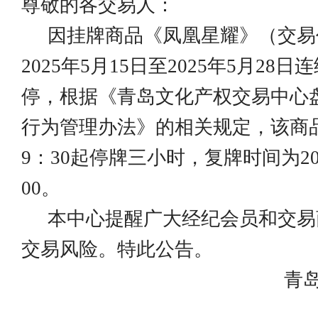
尊敬的各交易人：
因挂牌商品《凤凰星耀》（交易
2025
年
5
月
15
日至
2025
年
5
月
28
日连
停，根据《青岛文化产权交易中心
行为管理办法》的相关规定，该商
9
：
30
起停牌三小时，复牌时间为
2
00
。
本中心提醒广大经纪会员和交易
交易风险。特此公告。
青